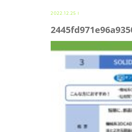
◆ 資格･ネット試験
2022.12.25
◆ オンラインによる授業／体験
2445fd971e96a935
◇ 書籍出版
◇ Youtubeチャンネル・ラ
◇ よくある質問
◇ お客様の声
◇ ブログ