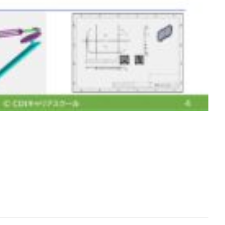
[addtoany]