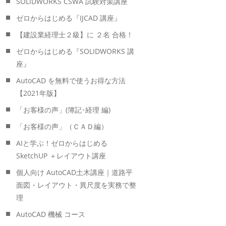
SOLIDWORKS CSWA 試験対策講座
ゼロからはじめる『IJCAD 講座』
【建設業経理士２級】に ２名 合格！
ゼロからはじめる『SOLIDWORKS 講
座』
AutoCAD を無料で使うお得な方法
【2021年版】
「お客様の声」(簿記･経理 編)
「お客様の声」（ＣＡＤ編）
AIと学ぶ！ゼロからはじめる
SketchUP ＋レイアウト講座
個人向け AutoCAD土木講座｜道路平
面図・レイアウト・異尺度を実務で整
理
AutoCAD 機械 コース