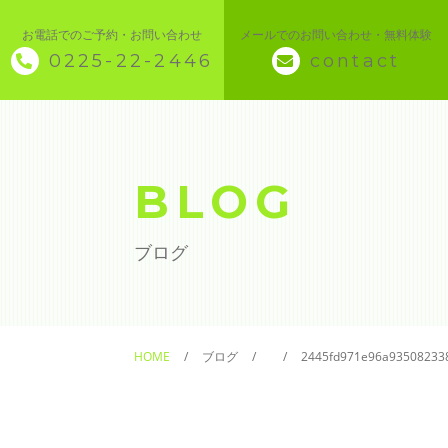
お電話でのご予約・お問い合わせ
メールでのお問い合わせ・無料体験
0225-22-2446
contact
◇ トップページ
◇ 当スクールについて
BLOG
◆ 講座メニュー ◆
ブログ
◆ Microsoft Office・パソコン基本
◆ 簿記・経理
HOME
ブログ
2445fd971e96a93508233
◆ CAD・BIM
◆ CAD社員研修