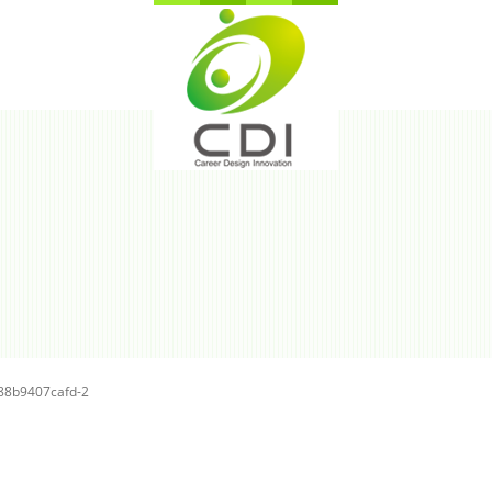
88b9407cafd-2