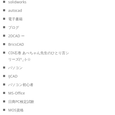
solidworks
autocad
電子書籍
ブログ
2DCAD ー
BricsCAD
CDI石巻 あべちゃん先生のひとり言シ
リーズ(^_-)-☆
パソコン
IJCAD
パソコン初心者
MS-Office
日商PC検定試験
MOS資格