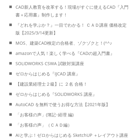
CAD新人教育を改革する！現場がすぐに使えるCAD『入門
書＋応用書』制作します！
『どれを学ぶか？』一目でわかる！ ＣＡＤ講座 価格改定
版【2025/3/14更新】
MOS、建築CAD検定の合格者、ゾクゾクと！(^^♪
amazonで人気！楽しく学べる『CADの超入門書』
SOLIDWORKS CSWA 試験対策講座
ゼロからはじめる『IJCAD 講座』
【建設業経理士２級】に ２名 合格！
ゼロからはじめる『SOLIDWORKS 講座』
AutoCAD を無料で使うお得な方法【2021年版】
「お客様の声」(簿記･経理 編)
「お客様の声」（ＣＡＤ編）
AIと学ぶ！ゼロからはじめる SketchUP ＋レイアウト講座