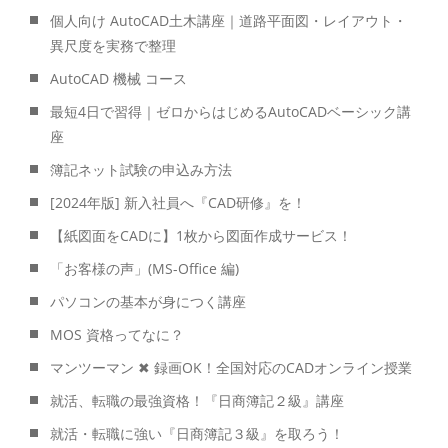
個人向け AutoCAD土木講座｜道路平面図・レイアウト・
異尺度を実務で整理
AutoCAD 機械 コース
最短4日で習得｜ゼロからはじめるAutoCADベーシック講
座
簿記ネット試験の申込み方法
[2024年版] 新入社員へ『CAD研修』を！
【紙図面をCADに】1枚から図面作成サービス！
「お客様の声」(MS-Office 編)
パソコンの基本が身につく講座
MOS 資格ってなに？
マンツーマン ✖ 録画OK！全国対応のCADオンライン授業
就活、転職の最強資格！『日商簿記２級』講座
就活・転職に強い『日商簿記３級』を取ろう！