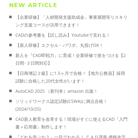
NEW ARTICLE
【企業研修】「人材開発支援助成金」事業展開等リスキリ
ング支援コースが活用できます！
CADの参考書を【試し読み】Youtubeで見れる！
【新人研修】エクセル・パワポ、丸投げOK！
新人を『CAD即戦力』に育成！企業研修で差をつける【2
日間･３日間対応】
【日商簿記２級】に1.5ヶ月で合格！【地方公務員】採用
試験に合格した20代女性がいます！
AutoCAD 2025 （新刊本）amazon 出版！
ソリッドワークス認定試験(CSWA)に満点合格！
(2024/10/25)
CAD新人教育を改革する！現場がすぐに使えるCAD『入門
書＋応用書』制作します！
『どれを学ぶか？』一目でわかる！ ＣＡＤ講座 価格改定