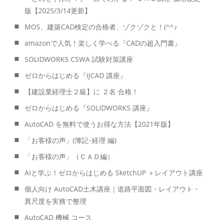
版【2025/3/14更新】
MOS、建築CAD検定の合格者、ゾクゾクと！(^^♪
amazonで人気！楽しく学べる『CADの超入門書』
SOLIDWORKS CSWA 試験対策講座
ゼロからはじめる『IJCAD 講座』
【建設業経理士２級】に ２名 合格！
ゼロからはじめる『SOLIDWORKS 講座』
AutoCAD を無料で使うお得な方法【2021年版】
「お客様の声」(簿記･経理 編)
「お客様の声」（ＣＡＤ編）
AIと学ぶ！ゼロからはじめる SketchUP ＋レイアウト講座
個人向け AutoCAD土木講座｜道路平面図・レイアウト・
異尺度を実務で整理
AutoCAD 機械 コース