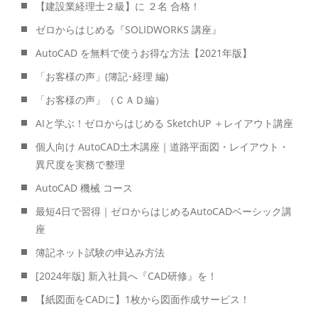
【建設業経理士２級】に ２名 合格！
ゼロからはじめる『SOLIDWORKS 講座』
AutoCAD を無料で使うお得な方法【2021年版】
「お客様の声」(簿記･経理 編)
「お客様の声」（ＣＡＤ編）
AIと学ぶ！ゼロからはじめる SketchUP ＋レイアウト講座
個人向け AutoCAD土木講座｜道路平面図・レイアウト・
異尺度を実務で整理
AutoCAD 機械 コース
最短4日で習得｜ゼロからはじめるAutoCADベーシック講
座
簿記ネット試験の申込み方法
[2024年版] 新入社員へ『CAD研修』を！
【紙図面をCADに】1枚から図面作成サービス！