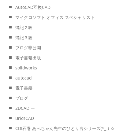
AutoCAD互換CAD
マイクロソフト オフィス スペシャリスト
簿記２級
簿記３級
ブログ非公開
電子書籍出版
solidworks
autocad
電子書籍
ブログ
2DCAD ー
BricsCAD
CDI石巻 あべちゃん先生のひとり言シリーズ(^_-)-☆