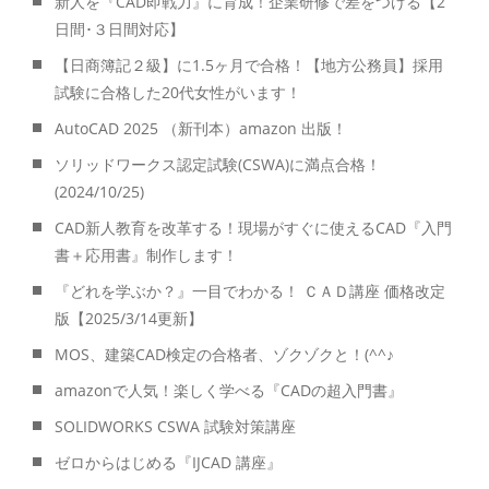
新人を『CAD即戦力』に育成！企業研修で差をつける【2
日間･３日間対応】
【日商簿記２級】に1.5ヶ月で合格！【地方公務員】採用
試験に合格した20代女性がいます！
AutoCAD 2025 （新刊本）amazon 出版！
ソリッドワークス認定試験(CSWA)に満点合格！
(2024/10/25)
CAD新人教育を改革する！現場がすぐに使えるCAD『入門
書＋応用書』制作します！
『どれを学ぶか？』一目でわかる！ ＣＡＤ講座 価格改定
版【2025/3/14更新】
MOS、建築CAD検定の合格者、ゾクゾクと！(^^♪
amazonで人気！楽しく学べる『CADの超入門書』
SOLIDWORKS CSWA 試験対策講座
ゼロからはじめる『IJCAD 講座』