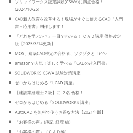
ソリッドワークス認定試験(CSWA)に満点合格！
(2024/10/25)
CAD新人教育を改革する！現場がすぐに使えるCAD『入門
書＋応用書』制作します！
『どれを学ぶか？』一目でわかる！ ＣＡＤ講座 価格改定
版【2025/3/14更新】
MOS、建築CAD検定の合格者、ゾクゾクと！(^^♪
amazonで人気！楽しく学べる『CADの超入門書』
SOLIDWORKS CSWA 試験対策講座
ゼロからはじめる『IJCAD 講座』
【建設業経理士２級】に ２名 合格！
ゼロからはじめる『SOLIDWORKS 講座』
AutoCAD を無料で使うお得な方法【2021年版】
「お客様の声」(簿記･経理 編)
「お客様の声」（ＣＡＤ編）