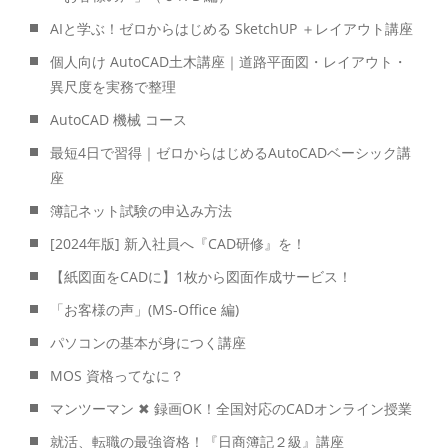
AIと学ぶ！ゼロからはじめる SketchUP ＋レイアウト講座
個人向け AutoCAD土木講座｜道路平面図・レイアウト・
異尺度を実務で整理
AutoCAD 機械 コース
最短4日で習得｜ゼロからはじめるAutoCADベーシック講
座
簿記ネット試験の申込み方法
[2024年版] 新入社員へ『CAD研修』を！
【紙図面をCADに】1枚から図面作成サービス！
「お客様の声」(MS-Office 編)
パソコンの基本が身につく講座
MOS 資格ってなに？
マンツーマン ✖ 録画OK！全国対応のCADオンライン授業
就活、転職の最強資格！『日商簿記２級』講座