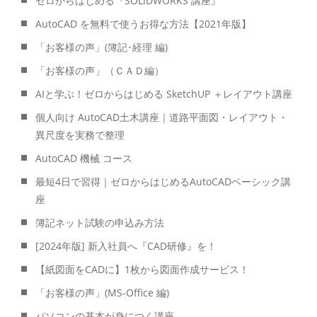
ゼロからはじめる『SOLIDWORKS 講座』
AutoCAD を無料で使うお得な方法【2021年版】
「お客様の声」(簿記･経理 編)
「お客様の声」（ＣＡＤ編）
AIと学ぶ！ゼロからはじめる SketchUP ＋レイアウト講座
個人向け AutoCAD土木講座｜道路平面図・レイアウト・
異尺度を実務で整理
AutoCAD 機械 コース
最短4日で習得｜ゼロからはじめるAutoCADベーシック講
座
簿記ネット試験の申込み方法
[2024年版] 新入社員へ『CAD研修』を！
【紙図面をCADに】1枚から図面作成サービス！
「お客様の声」(MS-Office 編)
パソコンの基本が身につく講座