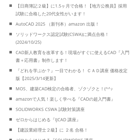
【日商簿記２級】に1.5ヶ月で合格！【地方公務員】採用
試験に合格した20代女性がいます！
AutoCAD 2025 （新刊本）amazon 出版！
ソリッドワークス認定試験(CSWA)に満点合格！
(2024/10/25)
CAD新人教育を改革する！現場がすぐに使えるCAD『入門
書＋応用書』制作します！
『どれを学ぶか？』一目でわかる！ ＣＡＤ講座 価格改定
版【2025/3/14更新】
MOS、建築CAD検定の合格者、ゾクゾクと！(^^♪
amazonで人気！楽しく学べる『CADの超入門書』
SOLIDWORKS CSWA 試験対策講座
ゼロからはじめる『IJCAD 講座』
【建設業経理士２級】に ２名 合格！