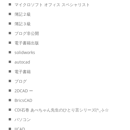
マイクロソフト オフィス スペシャリスト
簿記２級
簿記３級
ブログ非公開
電子書籍出版
solidworks
autocad
電子書籍
ブログ
2DCAD ー
BricsCAD
CDI石巻 あべちゃん先生のひとり言シリーズ(^_-)-☆
パソコン
IJCAD