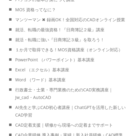
MOS 資格ってなに？
マンツーマン ✖ 録画OK！全国対応のCADオンライン授業
就活、転職の最強資格！『日商簿記２級』講座
就活・転職に強い『日商簿記３級』を取ろう！
１か月で取得できる！MOS資格講座（オンライン対応）
PowerPoint （パワーポイント）基本講座
Excel （エクセル）基本講座
Word （ワード）基本講座
行政書士・士業・専門業務のためのCAD実務講座｜
Jw_cad・AutoCAD
AI先生と学ぶCAD初心者講座｜ChatGPTを活用した新しい
CAD学習
CAD定着支援｜研修から現場への定着までサポート
CAD企業研修 導入事例・実績｜新入社員研修・CAD標準