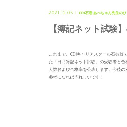
◆ 資格･ネット試験
2021.12.05
◆ オンラインによる授業／体験
CDI石巻 あべちゃん先生のひと
【簿記ネット試験】の合
◇ 書籍出版
◇ Youtubeチャンネル・ラ
これまで、CDIキャリアスクール石巻校
た「日商簿記ネット試験」の受験者と合
人数および合格率を公表します。今後の
◇ よくある質問
参考になればうれしいです！
◇ お客様の声
◇ ブログ