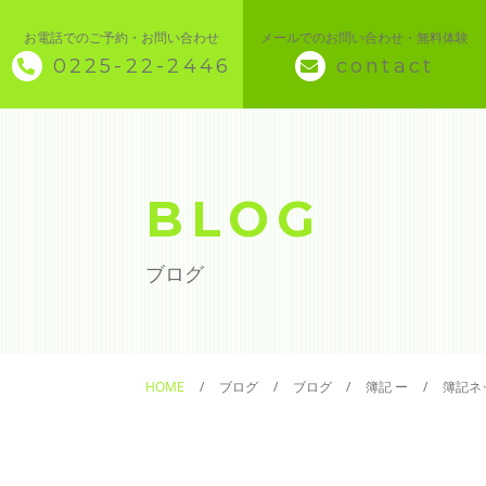
お電話でのご予約・お問い合わせ
メールでのお問い合わせ・無料体験
0225-22-2446
contact
◇ トップページ
◇ 当スクールについて
BLOG
◆ 講座メニュー ◆
ブログ
◆ Microsoft Office・パソコン基本
◆ 簿記・経理
HOME
ブログ
ブログ
簿記 ー
簿記ネ
◆ CAD・BIM
◆ CAD社員研修