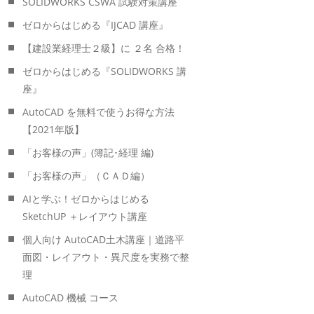
SOLIDWORKS CSWA 試験対策講座
ゼロからはじめる『IJCAD 講座』
【建設業経理士２級】に ２名 合格！
ゼロからはじめる『SOLIDWORKS 講
座』
AutoCAD を無料で使うお得な方法
【2021年版】
「お客様の声」(簿記･経理 編)
「お客様の声」（ＣＡＤ編）
AIと学ぶ！ゼロからはじめる
SketchUP ＋レイアウト講座
個人向け AutoCAD土木講座｜道路平
面図・レイアウト・異尺度を実務で整
理
AutoCAD 機械 コース