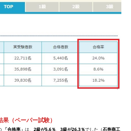
結果
（ペーパー試験）
の
「
合格率」
は、
2級が5.6％
、
3級が26.3％
でした（
石巻商工