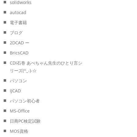
solidworks
autocad
電子書籍
ブログ
2DCAD ー
BricsCAD
CDI石巻 あべちゃん先生のひとり言シ
リーズ(^_-)-☆
パソコン
IJCAD
パソコン初心者
MS-Office
日商PC検定試験
MOS資格