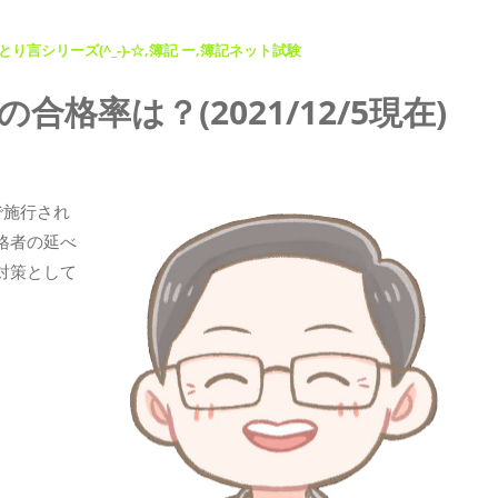
り言シリーズ(^_-)-☆
簿記 ー
簿記ネット試験
格率は？(2021/12/5現在)
イブ配信
で施行され
格者の延べ
対策として