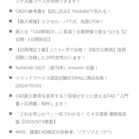
ング支援コースが活用できます！
CADの参考書を【試し読み】Youtubeで見れる！
【新人研修】エクセル・パワポ、丸投げOK！
新人を『CAD即戦力』に育成！企業研修で差をつける【2
日間･３日間対応】
【日商簿記２級】に1.5ヶ月で合格！【地方公務員】採用
試験に合格した20代女性がいます！
AutoCAD 2025 （新刊本）amazon 出版！
ソリッドワークス認定試験(CSWA)に満点合格！
(2024/10/25)
CAD新人教育を改革する！現場がすぐに使えるCAD『入門
書＋応用書』制作します！
『どれを学ぶか？』一目でわかる！ ＣＡＤ講座 価格改定
版【2025/3/14更新】
MOS、建築CAD検定の合格者、ゾクゾクと！(^^♪