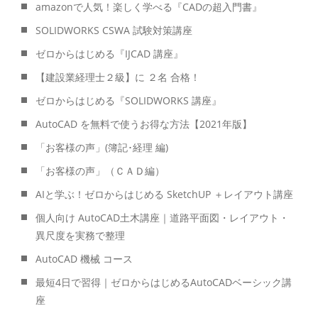
amazonで人気！楽しく学べる『CADの超入門書』
SOLIDWORKS CSWA 試験対策講座
ゼロからはじめる『IJCAD 講座』
【建設業経理士２級】に ２名 合格！
ゼロからはじめる『SOLIDWORKS 講座』
AutoCAD を無料で使うお得な方法【2021年版】
「お客様の声」(簿記･経理 編)
「お客様の声」（ＣＡＤ編）
AIと学ぶ！ゼロからはじめる SketchUP ＋レイアウト講座
個人向け AutoCAD土木講座｜道路平面図・レイアウト・
異尺度を実務で整理
AutoCAD 機械 コース
最短4日で習得｜ゼロからはじめるAutoCADベーシック講
座