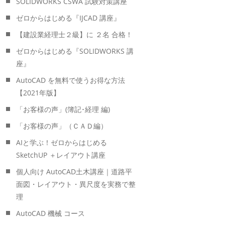
SOLIDWORKS CSWA 試験対策講座
ゼロからはじめる『IJCAD 講座』
【建設業経理士２級】に ２名 合格！
ゼロからはじめる『SOLIDWORKS 講
座』
AutoCAD を無料で使うお得な方法
【2021年版】
「お客様の声」(簿記･経理 編)
「お客様の声」（ＣＡＤ編）
AIと学ぶ！ゼロからはじめる
SketchUP ＋レイアウト講座
個人向け AutoCAD土木講座｜道路平
面図・レイアウト・異尺度を実務で整
理
AutoCAD 機械 コース