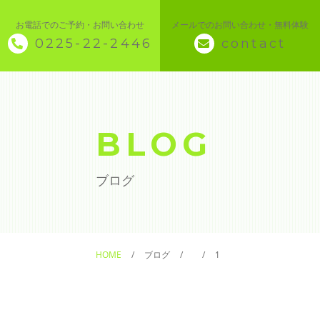
お電話でのご予約・お問い合わせ
メールでのお問い合わせ・無料体験
0225-22-2446
contact
◇ トップページ
◇ 当スクールについて
BLOG
◆ 講座メニュー ◆
ブログ
◆ Microsoft Office・パソコン基本
◆ 簿記・経理
HOME
ブログ
1
◆ CAD・BIM
◆ CAD社員研修