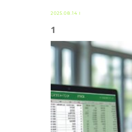
◆ 資格･ネット試験
2025.08.14
◆ オンラインによる授業／体験
1
◇ 書籍出版
◇ Youtubeチャンネル・ラ
◇ よくある質問
◇ お客様の声
◇ ブログ