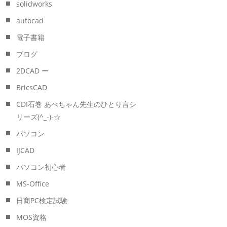
solidworks
autocad
電子書籍
ブログ
2DCAD ー
BricsCAD
CDI石巻 あべちゃん先生のひとり言シ
リーズ(^_-)-☆
パソコン
IJCAD
パソコン初心者
MS-Office
日商PC検定試験
MOS資格