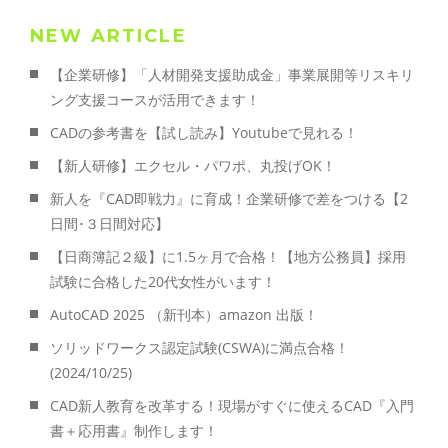
NEW ARTICLE
【企業研修】「人材開発支援助成金」事業展開等リスキリ
ング支援コースが活用できます！
CADの参考書を【試し読み】Youtubeで見れる！
【新人研修】エクセル・パワポ、丸投げOK！
新人を『CAD即戦力』に育成！企業研修で差をつける【2
日間･３日間対応】
【日商簿記２級】に1.5ヶ月で合格！【地方公務員】採用
試験に合格した20代女性がいます！
AutoCAD 2025 （新刊本）amazon 出版！
ソリッドワークス認定試験(CSWA)に満点合格！
(2024/10/25)
CAD新人教育を改革する！現場がすぐに使えるCAD『入門
書＋応用書』制作します！