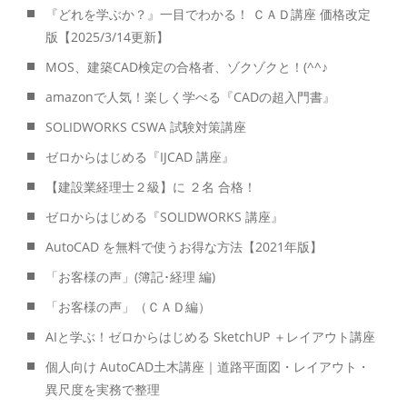
『どれを学ぶか？』一目でわかる！ ＣＡＤ講座 価格改定
版【2025/3/14更新】
MOS、建築CAD検定の合格者、ゾクゾクと！(^^♪
amazonで人気！楽しく学べる『CADの超入門書』
SOLIDWORKS CSWA 試験対策講座
ゼロからはじめる『IJCAD 講座』
【建設業経理士２級】に ２名 合格！
ゼロからはじめる『SOLIDWORKS 講座』
AutoCAD を無料で使うお得な方法【2021年版】
「お客様の声」(簿記･経理 編)
「お客様の声」（ＣＡＤ編）
AIと学ぶ！ゼロからはじめる SketchUP ＋レイアウト講座
個人向け AutoCAD土木講座｜道路平面図・レイアウト・
異尺度を実務で整理