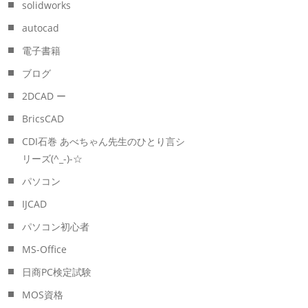
solidworks
autocad
電子書籍
ブログ
2DCAD ー
BricsCAD
CDI石巻 あべちゃん先生のひとり言シ
リーズ(^_-)-☆
パソコン
IJCAD
パソコン初心者
MS-Office
日商PC検定試験
MOS資格