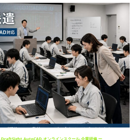
イブ配信
DraftSight
AutoCAD
オンラインスクール
企業研修 ー