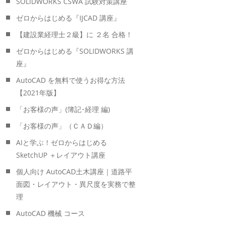
SOLIDWORKS CSWA 試験対策講座
ゼロからはじめる『IJCAD 講座』
【建設業経理士２級】に ２名 合格！
ゼロからはじめる『SOLIDWORKS 講
座』
AutoCAD を無料で使うお得な方法
【2021年版】
「お客様の声」(簿記･経理 編)
「お客様の声」（ＣＡＤ編）
AIと学ぶ！ゼロからはじめる
SketchUP ＋レイアウト講座
個人向け AutoCAD土木講座｜道路平
面図・レイアウト・異尺度を実務で整
理
AutoCAD 機械 コース