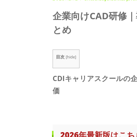
◇ 会社概要
企業向けCAD研修
とめ
◇ アクセス
目次
[
hide
]
CDIキャリアスクールの企
価
2026年最新版はこち