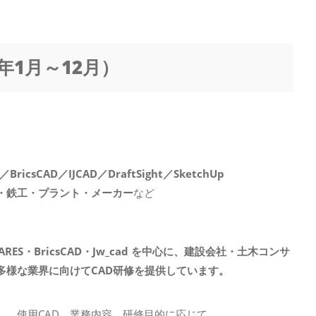
5年1月～12月）
ricsCAD／IJCAD／DraftSight／SketchUp
・鉄工・プラント・メーカー
など
RES・BricsCAD・Jw_cad を中心に、建設会社・土木コンサ
多様な業界に向けてCAD研修を提供しています。
）、使用CAD、業務内容、研修目的に応じて、