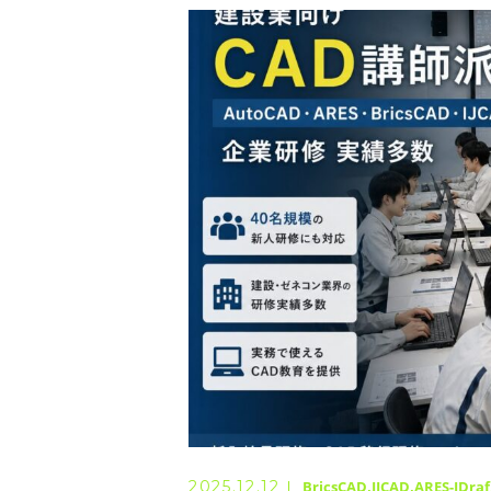
◆ 資格･ネット試験
◆ オンラインによる授業／体験
◇ 書籍出版
◇ Youtubeチャンネル・ラ
◇ よくある質問
◇ お客様の声
◇ ブログ
2025.12.12
BricsCAD
IJCAD
ARES-JDraf