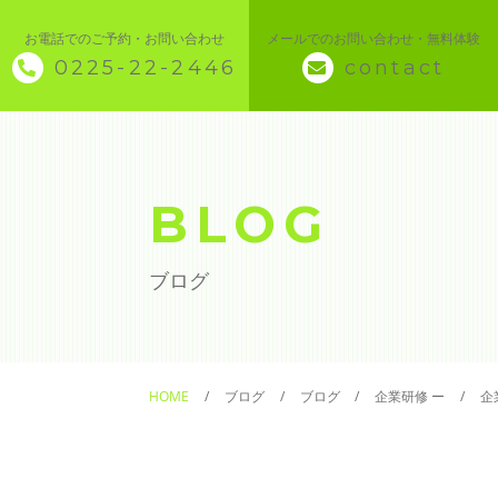
お電話でのご予約・お問い合わせ
メールでのお問い合わせ・無料体験
0225-22-2446
contact
◇ トップページ
◇ 当スクールについて
BLOG
◆ 講座メニュー ◆
ブログ
◆ Microsoft Office・パソコン基本
◆ 簿記・経理
HOME
ブログ
ブログ
企業研修 ー
企
◆ CAD・BIM
◆ CAD社員研修